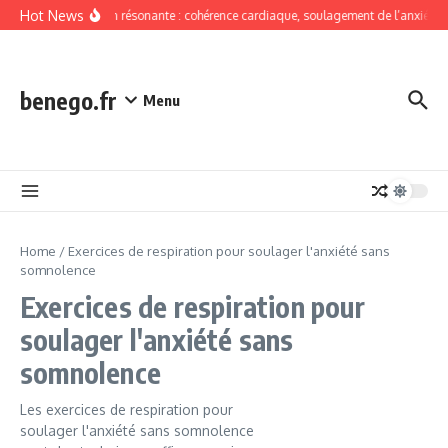
Skip to content
Hot News
Respiration résonante : cohérence cardiaque, soulagement de l’anxiété s
benego.fr
Menu
Home
/
Exercices de respiration pour soulager l'anxiété sans
somnolence
Exercices de respiration pour
soulager l'anxiété sans
somnolence
Les exercices de respiration pour
soulager l'anxiété sans somnolence