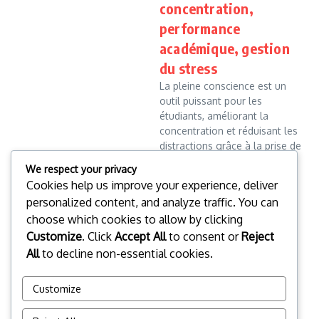
concentration,
performance
académique, gestion
du stress
La pleine conscience est un
outil puissant pour les
étudiants, améliorant la
concentration et réduisant les
distractions grâce à la prise de
conscience du moment
We respect your privacy
présent. En intégrant des
Cookies help us improve your experience, deliver
techniques d...
personalized content, and analyze traffic. You can
Clara Whitmore
17/02/2026
choose which cookies to allow by clicking
Read More
Customize
. Click
Accept All
to consent or
Reject
All
to decline non-essential cookies.
Read more
Customize
1
2