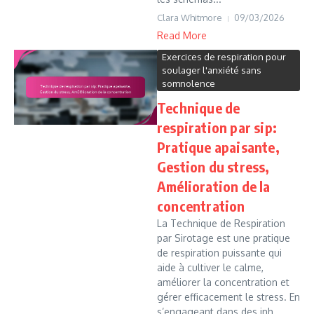
Clara Whitmore
09/03/2026
Read More
Exercices de respiration pour
soulager l'anxiété sans
somnolence
Technique de
respiration par sip:
Pratique apaisante,
Gestion du stress,
Amélioration de la
concentration
La Technique de Respiration
par Sirotage est une pratique
de respiration puissante qui
aide à cultiver le calme,
améliorer la concentration et
gérer efficacement le stress. En
s’engageant dans des inh...