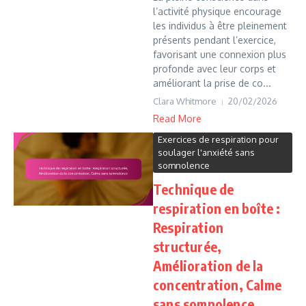
l’activité physique encourage
les individus à être pleinement
présents pendant l’exercice,
favorisant une connexion plus
profonde avec leur corps et
améliorant la prise de co...
Clara Whitmore
20/02/2026
Read More
Exercices de respiration pour
soulager l'anxiété sans
somnolence
Technique de
respiration en boîte :
Respiration
structurée,
Amélioration de la
concentration, Calme
sans somnolence