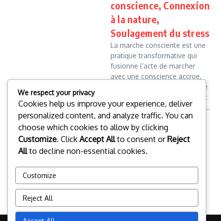
conscience, Connexion
à la nature,
Soulagement du stress
La marche consciente est une
pratique transformative qui
fusionne l’acte de marcher
avec une conscience accrue,
permettant aux individus de se
We respect your privacy
connecter profondément avec
Cookies help us improve your experience, deliver
leur corps et l’environnement...
personalized content, and analyze traffic. You can
Clara Whitmore
17/02/2026
choose which cookies to allow by clicking
Read More
Customize
. Click
Accept All
to consent or
Reject
All
to decline non-essential cookies.
Read more
Customize
1
2
Reject All
Accept All