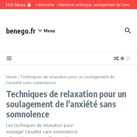
Skip to content
Hot News
Respiration résonante : cohérence cardiaque, soulagement de l’anxiété s
benego.fr
Menu
Home
/
Techniques de relaxation pour un soulagement de
l'anxiété sans somnolence
Techniques de relaxation pour un
soulagement de l'anxiété sans
somnolence
Les techniques de relaxation pour
soulager l'anxiété sans somnolence