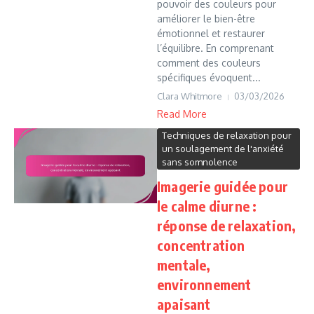
pouvoir des couleurs pour
améliorer le bien-être
émotionnel et restaurer
l’équilibre. En comprenant
comment des couleurs
spécifiques évoquent...
Clara Whitmore
03/03/2026
Read More
Techniques de relaxation pour
un soulagement de l'anxiété
sans somnolence
Imagerie guidée pour
le calme diurne :
réponse de relaxation,
concentration
mentale,
environnement
apaisant