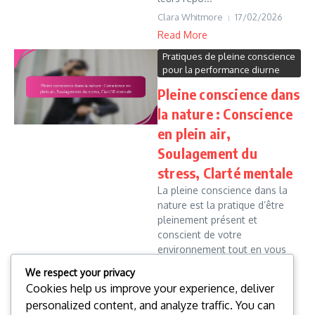
Clara Whitmore
17/02/2026
Read More
Pratiques de pleine conscience
pour la performance diurne
Pleine conscience dans
la nature : Conscience
en plein air,
Soulagement du
stress, Clarté mentale
La pleine conscience dans la
nature est la pratique d’être
pleinement présent et
conscient de votre
environnement tout en vous
immergeant dans le milieu
We respect your privacy
naturel. Cette approche
Cookies help us improve your experience, deliver
améliore non seulement ...
personalized content, and analyze traffic. You can
Clara Whitmore
13/02/2026