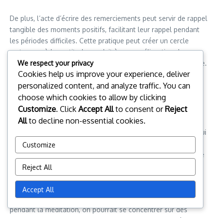
De plus, l’acte d’écrire des remerciements peut servir de rappel
tangible des moments positifs, facilitant leur rappel pendant
les périodes difficiles. Cette pratique peut créer un cercle
vertueux, où la gratitude conduit à une amélioration de
We respect your privacy
l’humeur, ce qui encourage à son tour davantage de gratitude.
Cookies help us improve your experience, deliver
Pratiques de pleine conscience
personalized content, and analyze traffic. You can
choose which cookies to allow by clicking
Customize
. Click
Accept All
to consent or
Reject
Le journal de gratitude est une forme de pratique de pleine
All
to decline non-essential cookies.
conscience qui encourage la conscience du moment présent.
Contrairement à certaines techniques de pleine conscience qui
peuvent nécessiter une formation extensive ou des
Customize
environnements spécifiques, le journal de gratitude est simple
et peut être effectué n’importe où.
Reject All
Incorporer la gratitude dans d’autres pratiques de pleine
Accept All
conscience peut améliorer leur efficacité. Par exemple,
pendant la méditation, on pourrait se concentrer sur des